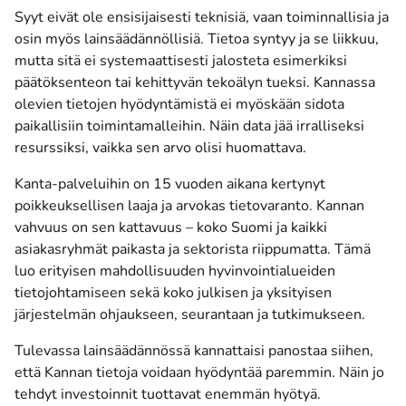
Syyt eivät ole ensisijaisesti teknisiä, vaan toiminnallisia ja
osin myös lainsäädännöllisiä. Tietoa syntyy ja se liikkuu,
mutta sitä ei systemaattisesti jalosteta esimerkiksi
päätöksenteon tai kehittyvän tekoälyn tueksi. Kannassa
olevien tietojen hyödyntämistä ei myöskään sidota
paikallisiin toimintamalleihin. Näin data jää irralliseksi
resurssiksi, vaikka sen arvo olisi huomattava.
Kanta-palveluihin on 15 vuoden aikana kertynyt
poikkeuksellisen laaja ja arvokas tietovaranto. Kannan
vahvuus on sen kattavuus – koko Suomi ja kaikki
asiakasryhmät paikasta ja sektorista riippumatta. Tämä
luo erityisen mahdollisuuden hyvinvointialueiden
tietojohtamiseen sekä koko julkisen ja yksityisen
järjestelmän ohjaukseen, seurantaan ja tutkimukseen.
Tulevassa lainsäädännössä kannattaisi panostaa siihen,
että Kannan tietoja voidaan hyödyntää paremmin. Näin jo
tehdyt investoinnit tuottavat enemmän hyötyä.