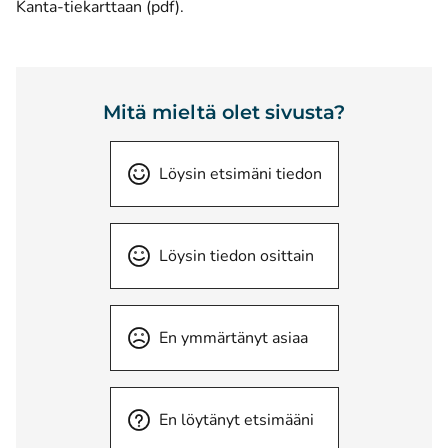
(avautuu uuteen ikkunaan)
Kanta-tiekarttaan (pdf)
.
Mitä mieltä olet sivusta?
Löysin etsimäni tiedon
Löysin tiedon osittain
En ymmärtänyt asiaa
En löytänyt etsimääni