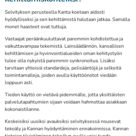
Selvityksen perusteella Kanta koetaan aidosti
hyödylliseksi ja sen kehittämistä halutaan jatkaa. Samalla
monet haasteet ovat tuttuja.
Vastaajat peräänkuuluttavat paremmin kohdistettua ja
vaikuttavampaa tekemistä. Lainsäädännön, kansallisen
kehittämisen ja hyvinvointialueiden oman kehitystyön
tulee olla nykyistä paremmin synkronoitua. Lisäksi
tarvitaan yhteisiä standardeja, pelisääntöjä ja selkeitä
toimintamalleja, joiden avulla käyttöönotot viedään
loppuun asti.
Tiedon käyttö on vietävä pidemmälle, jotta yksittäisten
palvelutapahtumien sijaan voidaan hahmottaa asiakkaan
kokonaistilanne.
Keskeisiksi uusiksi avauksiksi selvityksessä nousevat
tekoäly ja Kannan hyödyntäminen ennakoinnissa. Kannan