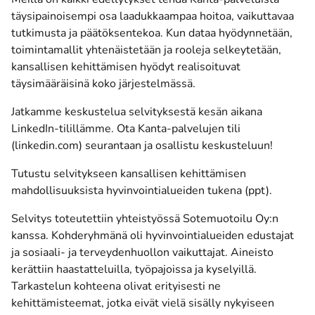
täysipainoisempi osa laadukkaampaa hoitoa, vaikuttavaa
tutkimusta ja päätöksentekoa. Kun dataa hyödynnetään,
toimintamallit yhtenäistetään ja rooleja selkeytetään,
kansallisen kehittämisen hyödyt realisoituvat
täysimääräisinä koko järjestelmässä.
Jatkamme keskustelua selvityksestä kesän aikana
LinkedIn-tilillämme. Ota
Kanta-palvelujen tili
(avautuu uuteen ikkunaan)
(linkedin.com)
seurantaan ja osallistu keskusteluun!
Tutustu
selvitykseen kansallisen kehittämisen
(avautuu
mahdollisuuksista hyvinvointialueiden tukena (ppt)
.
Selvitys toteutettiin yhteistyössä Sotemuotoilu Oy:n
kanssa. Kohderyhmänä oli hyvinvointialueiden edustajat
ja sosiaali- ja terveydenhuollon vaikuttajat. Aineisto
kerättiin haastatteluilla, työpajoissa ja kyselyillä.
Tarkastelun kohteena olivat erityisesti ne
kehittämisteemat, jotka eivät vielä sisälly nykyiseen