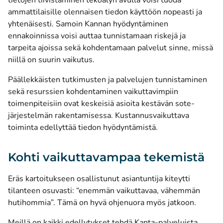
tietojen tiivistäminen tekoälyn avulla voisi tuoda
ammattilaisille olennaisen tiedon käyttöön nopeasti ja
yhtenäisesti. Samoin Kannan hyödyntäminen
ennakoinnissa voisi auttaa tunnistamaan riskejä ja
tarpeita ajoissa sekä kohdentamaan palvelut sinne, missä
niillä on suurin vaikutus.
Päällekkäisten tutkimusten ja palvelujen tunnistaminen
sekä resurssien kohdentaminen vaikuttavimpiin
toimenpiteisiin ovat keskeisiä asioita kestävän sote-
järjestelmän rakentamisessa. Kustannusvaikuttava
toiminta edellyttää tiedon hyödyntämistä.
Kohti vaikuttavampaa tekemistä
Eräs kartoitukseen osallistunut asiantuntija kiteytti
tilanteen osuvasti: “enemmän vaikuttavaa, vähemmän
hutihommia”. Tämä on hyvä ohjenuora myös jatkoon.
Meillä on kaikki edellytykset tehdä Kanta-palveluista