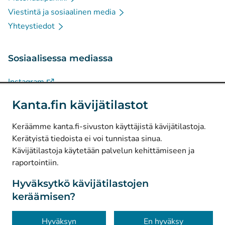
Viestintä ja sosiaalinen media
Yhteystiedot
Sosiaalisessa mediassa
(
Avautuu uuteen välilehteen
)
Instagram
(
Avautuu uuteen välilehteen
)
LinkedIn
Kanta.fin kävijätilastot
(
Avautuu uuteen välilehteen
)
Facebook
Keräämme kanta.fi-sivuston käyttäjistä kävijätilastoja.
Kerätyistä tiedoista ei voi tunnistaa sinua.
© Kanta-Palvelut, Kansaneläkelaitos
Kävijätilastoja käytetään palvelun kehittämiseen ja
raportointiin.
Tietosuoja
Tietoa sivustosta
Hyväksytkö kävijätilastojen
keräämisen?
Saavutettavuus
Evästeet
Hyväksyn
En hyväksy