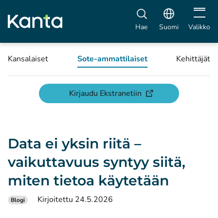
Avaa vali
Hae
Suomi
Valikko
Kansalaiset
Sote-ammattilaiset
Kehittäjät
(avautuu uuteen ikku
Kirjaudu Ekstranetiin
Data ei yksin riitä –
vaikuttavuus syntyy siitä,
miten tietoa käytetään
Kirjoitettu 24.5.2026
Blogi