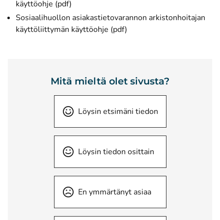
(avautuu uuteen ikkunaan)
käyttöohje (pdf)
Sosiaalihuollon asiakastietovarannon arkistonhoitajan
(avautuu uuteen ikkunaan)
käyttöliittymän käyttöohje (pdf)
Mitä mieltä olet sivusta?
Löysin etsimäni tiedon
Löysin tiedon osittain
En ymmärtänyt asiaa