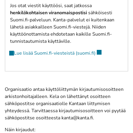
Jos otat viestit käyttöösi, saat jatkossa
henkilökohtaisen viranomaispostisi
sähköisesti
Suomi.fi-palveluun. Kanta-palvelut ei kuitenkaan
lähetä asiakkailleen Suomi.fi-viestejä. Niiden
käyttöönottamista ehdotetaan kaikille Suomi.fi-
tunnistautumista käyttäville.
(avautuu uuteen 
Lue lisää Suomi.fi-viesteistä (suomi.fi)
Organisaatio antaa käyttöliittymän kirjautumisosoitteen
arkistonhoitajalleen. Kela on lähettänyt osoitteen
sähköpostitse organisaatiolle Kantaan liittymisen
yhteydessä. Tarvittaessa kirjautumisosoitteen voi pyytää
sähköpostitse osoitteesta
kanta@kanta.fi
.
Näin kirjaudut: