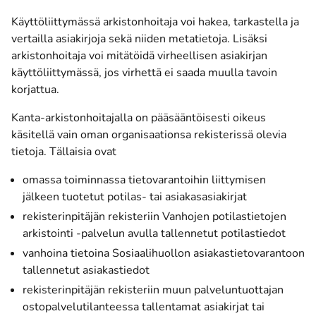
Käyttöliittymässä arkistonhoitaja voi hakea, tarkastella ja
vertailla asiakirjoja sekä niiden metatietoja. Lisäksi
arkistonhoitaja voi mitätöidä virheellisen asiakirjan
käyttöliittymässä, jos virhettä ei saada muulla tavoin
korjattua.
Kanta-arkistonhoitajalla on pääsääntöisesti oikeus
käsitellä vain oman organisaationsa rekisterissä olevia
tietoja. Tällaisia ovat
omassa toiminnassa tietovarantoihin liittymisen
jälkeen tuotetut potilas- tai asiakasasiakirjat
rekisterinpitäjän rekisteriin Vanhojen potilastietojen
arkistointi -palvelun avulla tallennetut potilastiedot
vanhoina tietoina Sosiaalihuollon asiakastietovarantoon
tallennetut asiakastiedot
rekisterinpitäjän rekisteriin muun palveluntuottajan
ostopalvelutilanteessa tallentamat asiakirjat tai