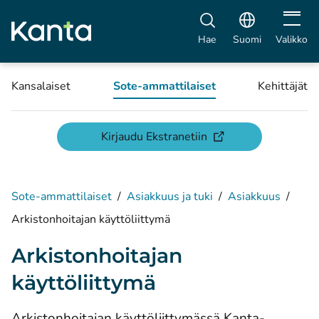
Avaa vali
Hae
Suomi
Valikko
Kansalaiset
Sote-ammattilaiset
Kehittäjät
(avautuu uuteen ikku
Kirjaudu Ekstranetiin
Sote-ammattilaiset
/
Asiakkuus ja tuki
/
Asiakkuus
/
Arkistonhoitajan käyttöliittymä
Arkistonhoitajan
käyttöliittymä
Arkistonhoitajan käyttöliittymässä Kanta-