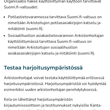
Organisaatio hakee käyttöliittymän käyttöön tarvittavat
Suomi.fi-valtuudet:
Potilastietovarannossa tarvittava Suomi.fi-valtuus on
nimeltään
Arkistoitujen potilasasiakirjojen katselu ja
(avautuu uuteen ikkunaan)
mitätöinti (suomi.fi)
.
Sosiaalihuollon asiakastietovarannon Arkistonhoitajan
käyttöliittymässä tarvittava Suomi.fi-valtuus on
nimeltään
Arkistoitujen sosiaalihuollon
(avautuu
asiakasasiakirjojen katselu ja mitätöinti (suomi.fi)
.
Testaa harjoitusympäristössä
Arkistonhoitajat voivat testata käyttöliittymää erillisessä
harjoitusympäristössä. Harjoitusympäristöä voi hyödyntää
esimerkiksi uuden arkistonhoitajan perehdytyksessä.
Kela on lähettänyt harjoitusympäristön
kirjautumisosoitteen ja testitunnukset nykyisille Kanta-