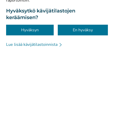
raportointiin.
Tietosuoja
Tietoa sivustosta
Hyväksytkö kävijätilastojen
keräämisen?
Saavutettavuus
Evästeet
Hyväksyn
En hyväksy
Lue lisää kävijätilastoinnista