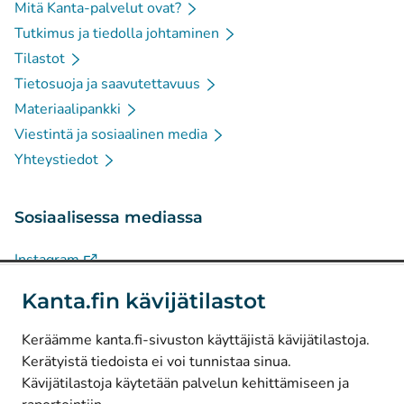
Mitä Kanta-palvelut ovat?
Tutkimus ja tiedolla johtaminen
Tilastot
Tietosuoja ja saavutettavuus
Materiaalipankki
Viestintä ja sosiaalinen media
Yhteystiedot
Sosiaalisessa mediassa
(
Avautuu uuteen välilehteen
)
Instagram
(
Avautuu uuteen välilehteen
)
LinkedIn
Kanta.fin kävijätilastot
(
Avautuu uuteen välilehteen
)
Facebook
Keräämme kanta.fi-sivuston käyttäjistä kävijätilastoja.
Kerätyistä tiedoista ei voi tunnistaa sinua.
© Kanta-Palvelut, Kansaneläkelaitos
Kävijätilastoja käytetään palvelun kehittämiseen ja