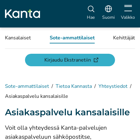
Avaa vali
Hae
Suomi
Valikko
Kansalaiset
Sote-ammattilaiset
Kehittäjät
(avautuu uuteen ikku
Kirjaudu Ekstranetiin
Sote-ammattilaiset
/
Tietoa Kannasta
/
Yhteystiedot
/
Asiakaspalvelu kansalaisille
Asiakaspalvelu kansalaisille
Voit olla yhteydessä Kanta-palvelujen
asiakaspalveluun sähköpostitse,