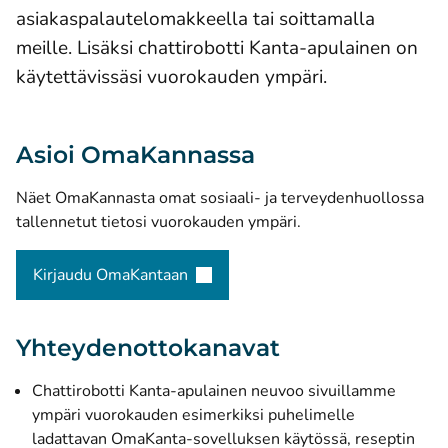
asiakaspalautelomakkeella tai soittamalla
meille. Lisäksi chattirobotti Kanta-apulainen on
käytettävissäsi vuorokauden ympäri.
Asioi OmaKannassa
Näet OmaKannasta omat sosiaali- ja terveydenhuollossa
tallennetut tietosi vuorokauden ympäri.
Kirjaudu OmaKantaan
(avautuu uuteen ikkunaan)
Yhteydenottokanavat
Chattirobotti Kanta-apulainen
neuvoo sivuillamme
ympäri vuorokauden esimerkiksi puhelimelle
ladattavan OmaKanta-sovelluksen käytössä, reseptin