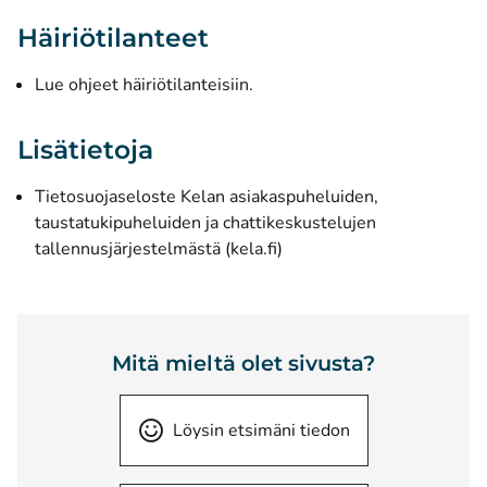
Häiriötilanteet
Lue ohjeet häiriötilanteisiin
.
Lisätietoja
Tietosuojaseloste Kelan asiakaspuheluiden,
taustatukipuheluiden ja chattikeskustelujen
(avautuu uuteen ikkunaan)
tallennusjärjestelmästä (kela.fi)
Mitä mieltä olet sivusta?
Löysin etsimäni tiedon