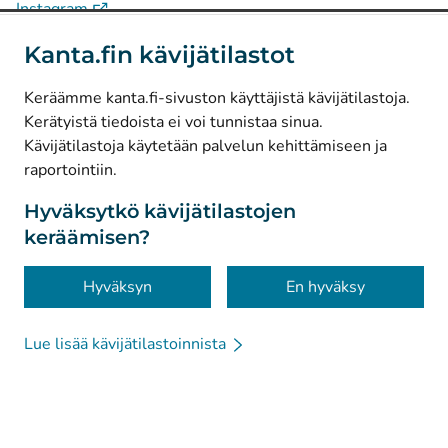
(
Avautuu uuteen välilehteen
)
Instagram
(
Avautuu uuteen välilehteen
)
LinkedIn
Kanta.fin kävijätilastot
(
Avautuu uuteen välilehteen
)
Facebook
Keräämme kanta.fi-sivuston käyttäjistä kävijätilastoja.
Kerätyistä tiedoista ei voi tunnistaa sinua.
© Kanta-Palvelut, Kansaneläkelaitos
Kävijätilastoja käytetään palvelun kehittämiseen ja
raportointiin.
Tietosuoja
Tietoa sivustosta
Hyväksytkö kävijätilastojen
keräämisen?
Saavutettavuus
Evästeet
Hyväksyn
En hyväksy
Chattirobotti
Lue lisää kävijätilastoinnista
Kanta-apulainen