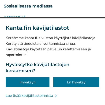
Sosiaalisessa mediassa
(
Avautuu uuteen välilehteen
)
Instagram
(
Avautuu uuteen välilehteen
)
LinkedIn
Kanta.fin kävijätilastot
(
Avautuu uuteen välilehteen
)
Facebook
Keräämme kanta.fi-sivuston käyttäjistä kävijätilastoja.
Kerätyistä tiedoista ei voi tunnistaa sinua.
© Kanta-Palvelut, Kansaneläkelaitos
Kävijätilastoja käytetään palvelun kehittämiseen ja
raportointiin.
Tietosuoja
Tietoa sivustosta
Hyväksytkö kävijätilastojen
keräämisen?
Saavutettavuus
Evästeet
Hyväksyn
En hyväksy
Lue lisää kävijätilastoinnista