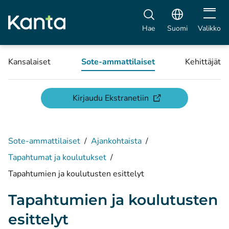
Avaa vali
Hae
Suomi
Valikko
Kansalaiset
Sote-ammattilaiset
Kehittäjät
(avautuu uuteen ikku
Kirjaudu Ekstranetiin
Sote-ammattilaiset
/
Ajankohtaista
/
Tapahtumat ja koulutukset
/
Tapahtumien ja koulutusten esittelyt
Tapahtumien ja koulutusten
esittelyt