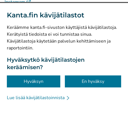
(
Avautuu uuteen välilehteen
)
Instagram
(
Avautuu uuteen välilehteen
)
LinkedIn
Kanta.fin kävijätilastot
(
Avautuu uuteen välilehteen
)
Facebook
Keräämme kanta.fi-sivuston käyttäjistä kävijätilastoja.
Kerätyistä tiedoista ei voi tunnistaa sinua.
© Kanta-Palvelut, Kansaneläkelaitos
Kävijätilastoja käytetään palvelun kehittämiseen ja
raportointiin.
Tietosuoja
Tietoa sivustosta
Hyväksytkö kävijätilastojen
keräämisen?
Saavutettavuus
Evästeet
Hyväksyn
En hyväksy
Lue lisää kävijätilastoinnista