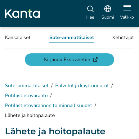
Avaa vali
Hae
Suomi
Valikko
Kansalaiset
Sote-ammattilaiset
Kehittäjät
(avautuu uuteen ikku
Kirjaudu Ekstranetiin
Sote-ammattilaiset
/
Palvelut ja käyttöönotot
/
Potilastietovaranto
/
Potilastietovarannon toiminnallisuudet
/
Lähete ja hoitopalaute
Lähete ja hoitopalaute