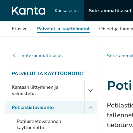
Kansalaiset
Sote-ammattilaiset
Etusivu
Palvelut ja käyttöönotot
Ohjeet ja toimin
Sote-ammattilaiset
Sote-ammatt
PALVELUT JA KÄYTTÖÖNOTOT
Poti
Kantaan liittyminen ja
valmistelut
Potilast
Potilastietovaranto
tallenne
Potilastietovarannon
tietoturv
käyttöönotto