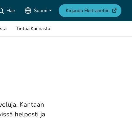
(avautuu u
Hae
Suomi
Kirjaudu Ekstranetiin
sta
Tietoa Kannasta
veluja. Kantaan
issä helposti ja