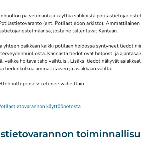
nhuollon palvelunantaja käyttää sähköistä potilastietojärjeste
otilastietovaranto (ent. Potilastiedon arkisto). Ammattilainen k
stietojärjestelmäänsä, josta ne tallentuvat Kantaan.
 yhteen paikkaan kaikki potilaan hoidossa syntyneet tiedot niin
 terveydenhuollosta. Kannasta tiedot ovat helposti ja ajantasa
ä, vaikka hoitava taho vaihtuisi. Lisäksi tiedot näkyvät asiakk
a tiedonkulkua ammattilaisen ja asiakkaan välillä.
ttöönottoprosessi etenee vaiheittain.
Potilastietovarannon käyttöönotosta
astietovarannon toiminnallisu