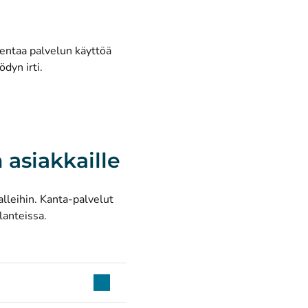
jentaa palvelun käyttöä
ödyn irti.
 asiakkaille
alleihin. Kanta-palvelut
ilanteissa.