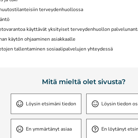
muutostilanteisiin terveydenhuollossa
äntö
ietovarantoa käyttävät yksityiset terveydenhuollon palvelunant
n käytön ohjaaminen asiakkaalle
ietojen tallentaminen sosiaalipalvelujen yhteydessä
Mitä mieltä olet sivusta?
Löysin etsimäni tiedon
Löysin tiedon os
En ymmärtänyt asiaa
En löytänyt etsi