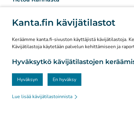
Mitä Kanta-palvelut ovat?
Kanta.fin kävijätilastot
Tutkimus ja tiedolla johtaminen
Tilastot
Keräämme kanta.fi-sivuston käyttäjistä kävijätilastoja. Ker
Tietosuoja ja saavutettavuus
Kävijätilastoja käytetään palvelun kehittämiseen ja raport
Materiaalipankki
Hyväksytkö kävijätilastojen kerääm
Viestintä ja sosiaalinen media
Yhteystiedot
Hyväksyn
En hyväksy
Lue lisää kävijätilastoinnista
© Kanta-Palvelut, Kansaneläkelaitos
Tietosuoja
Tie