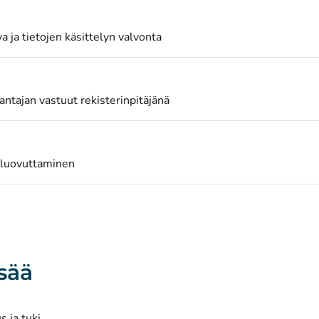
a ja tietojen käsittelyn valvonta
antajan vastuut rekisterinpitäjänä
 luovuttaminen
isää
s ja tuki