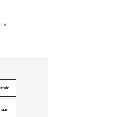
ajat
ittain
määni