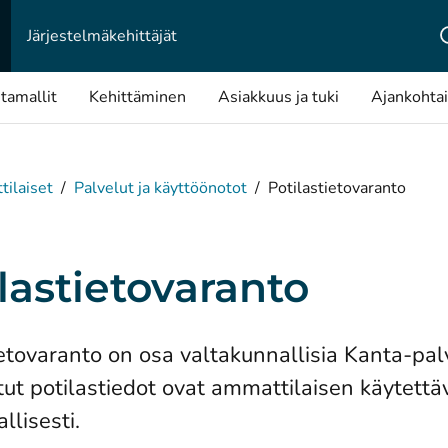
Järjestelmä­kehittäjät
tamallit
Kehittäminen
Asiakkuus ja tuki
Ajankohtai
ilaiset
/
Palvelut ja käyttöönotot
/
Potilastietovaranto
lastietovaranto
ietovaranto on osa valtakunnallisia Kanta-pal
tut potilastiedot ovat ammattilaisen käytettäv
allisesti.