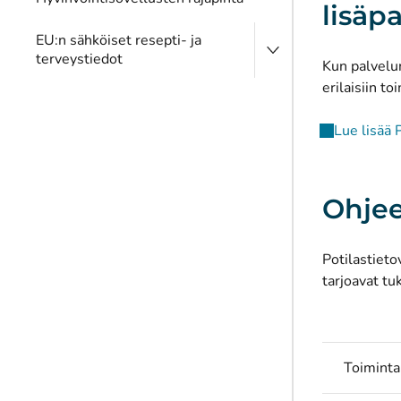
lisäp
EU:n sähköiset resepti- ja
terveystiedot
Kun palvelun
erilaisiin t
Lue lisää 
Ohjee
Potilastieto
tarjoavat tu
Toiminta