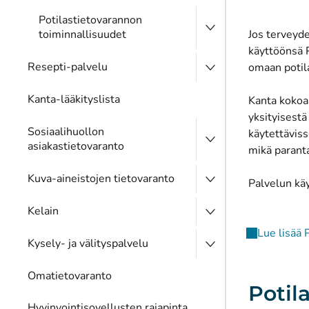
Potilastietovarannon
toiminnallisuudet
Jos terveyde
käyttöönsä P
Resepti-palvelu
omaan potila
Kanta-lääkityslista
Kanta kokoaa
yksityisestä
Sosiaalihuollon
käytettäviss
asiakastietovaranto
mikä paranta
Kuva-aineistojen tietovaranto
Palvelun käy
Kelain
Lue lisää 
Kysely- ja välityspalvelu
Omatietovaranto
Potil
Hyvinvointisovellusten rajapinta