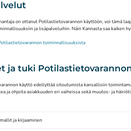
alvelut
antaja on ottanut Potilastietovarannon käyttöön, voi tämä laa
oiminnallisuuksiin ja lisäpalveluihin. Näin Kannasta saa kaiken hy
Potilastietovarannon toiminnallisuuksista
t ja tuki Potilastietovarannon
varannon käyttö edellyttää sitoutumista kansallisiin toimintam
kea ja ohjeita asiakkuuden eri vaiheissa sekä muutos- ja häiriöt
mallit ja kirjaaminen