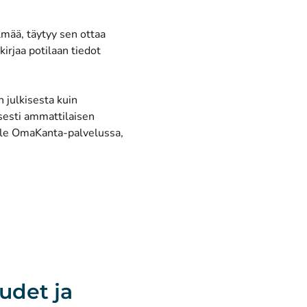
lmää, täytyy sen ottaa
irjaa potilaan tiedot
 julkisesta kuin
isesti ammattilaisen
aalle OmaKanta-palvelussa,
udet ja