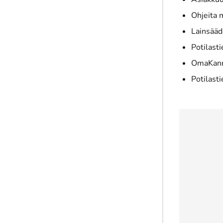
Ohjeita 
Lainsääd
Potilast
OmaKanna
Potilast