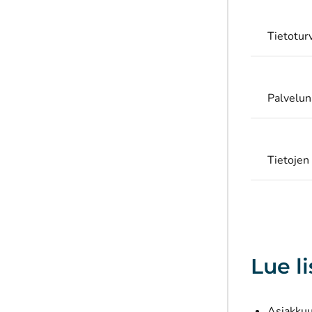
Tietoturv
Palvelun
Tietojen
Lue l
Asiakkuu