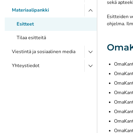
sekä apteek
Materiaalipankki
Esitteiden 
ohjelma. Il
Esitteet
Tilaa esitteitä
OmaK
Viestintä ja sosiaalinen media
OmaKanta
Yhteystiedot
OmaKanta
OmaKanta
OmaKanta
OmaKanta
OmaKanta
OmaKanta
OmaKanta