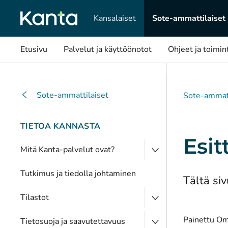
Kansalaiset
Sote-ammattilaiset
Etusivu
Palvelut ja käyttöönotot
Ohjeet ja toimin
Sote-ammattilaiset
Sote-ammatt
TIETOA KANNASTA
Esit
Mitä Kanta-palvelut ovat?
Tutkimus ja tiedolla johtaminen
Tältä siv
Tilastot
Painettu Oma
Tietosuoja ja saavutettavuus