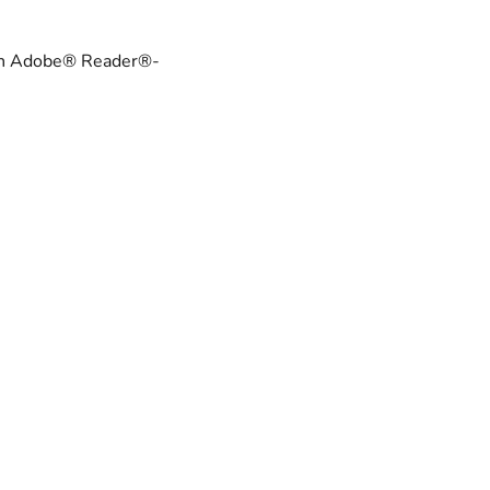
taan Adobe® Reader®-
een ikkunaan)