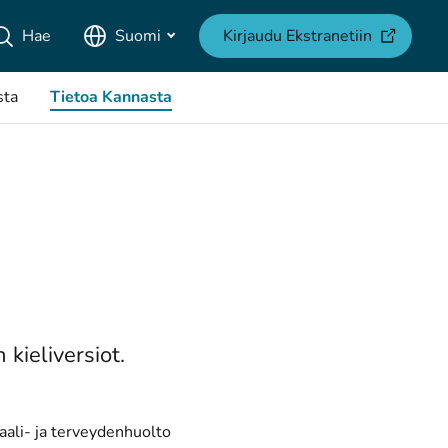
(avautuu u
Hae
Suomi
Kirjaudu Ekstranetiin
sta
Tietoa Kannasta
 kieliversiot.
aali- ja terveydenhuolto