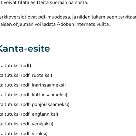
it voivat
tilata esitteitä suoraan painosta
.
verkkoversiot ovat pdf-muodossa, ja niiden lukemiseen tarvi
(avautuu uut
maisen ohjelman voi ladata
Adoben internetsivuilta
.
anta-esite
(avautuu uuteen ikkunaan)
 tutuksi (pdf)
(avautuu uuteen ikkunaan)
 tutuksi (pdf, ruotsiksi)
(avautuu uuteen ikkunaan)
 tutuksi (pdf, inarinsaameksi)
(avautuu uuteen ikkunaan)
 tutuksi (pdf, koltansaameksi)
(avautuu uuteen ikkunaan)
 tutuksi (pdf, pohjoissaameksi)
(avautuu uuteen ikkunaan)
 tutuksi (pdf, englanniksi)
(avautuu uuteen ikkunaan)
 tutuksi (pdf, venäjäksi)
(avautuu uuteen ikkunaan)
 tutuksi (pdf, viroksi)