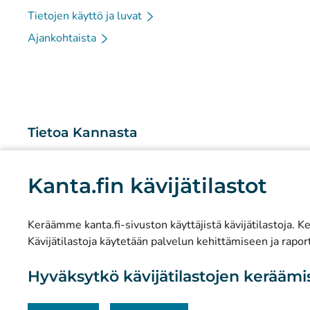
Tietojen käyttö ja luvat
Ajankohtaista
Tietoa Kannasta
Mitä Kanta-palvelut ovat?
Kanta.fin kävijätilastot
Tutkimus ja tiedolla johtaminen
Tilastot
Keräämme kanta.fi-sivuston käyttäjistä kävijätilastoja. Ker
Tietosuoja ja saavutettavuus
Kävijätilastoja käytetään palvelun kehittämiseen ja raport
Materiaalipankki
Hyväksytkö kävijätilastojen kerääm
Viestintä ja sosiaalinen media
Yhteystiedot