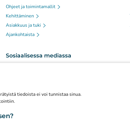
Ohjeet ja toimintamallit
Kehittäminen
Asiakkuus ja tuki
Ajankohtaista
Sosiaalisessa mediassa
(
Avautuu uuteen välilehteen
)
Instagram
(
Avautuu uuteen välilehteen
)
LinkedIn
(
Avautuu uuteen välilehteen
)
Facebook
ätyistä tiedoista ei voi tunnistaa sinua.
ointiin.
isen?