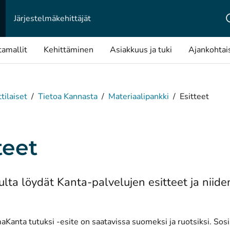
Järjestelmä­kehittäjät
tamallit
Kehittäminen
Asiakkuus ja tuki
Ajankohtai
ilaiset
/
Tietoa Kannasta
/
Materiaalipankki
/
Esitteet
teet
ulta löydät Kanta-palvelujen esitteet ja niiden
Kanta tutuksi -esite on saatavissa suomeksi ja ruotsiksi. Sosi